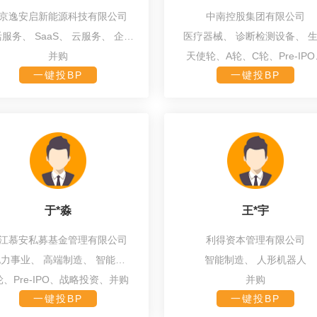
京逸安启新能源科技有限公司
中南控股集团有限公司
活服务、
SaaS、
云服务、
企业
医疗器械、
诊断检测设备、
软件、
清洁能源
产品、
医用耗材、
细胞工
并购
天使轮、A轮、C轮、Pre-IPO
Pre-A
一键投BP
一键投BP
于*淼
王*宇
江慕安私募基金管理有限公司
利得资本管理有限公司
电力事业、
高端制造、
智能制
智能制造、
人形机器人
造、
新能源、
能源服务
轮、Pre-IPO、战略投资、并购
并购
一键投BP
一键投BP