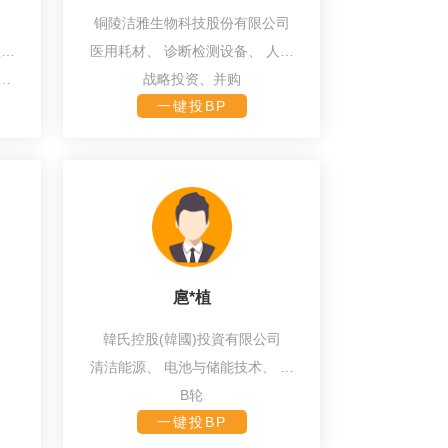
铜陵洁雅生物科技股份有限公司
生物
医用耗材、
诊断检测设备、
人工
程
智能、
合成生物学、
精密制造
、
战略投资、并购
一键投BP
扈*植
韓氏控股(韓國)投資有限公司
清洁能源、
电池与储能技术、
新
能源、
可再生能源、
合成生物学
B轮
一键投BP