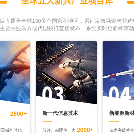
全球五大新兴产业项目库
目库覆盖全球130多个国家和地区，累计发布融资与并购项目
主要由股东方或代理投行直接发布，系统实时更新和滚
2800+
新一代信息技术
新能源新
2000+
密器械的时代
芯片、AI硬件、大
技术突破将