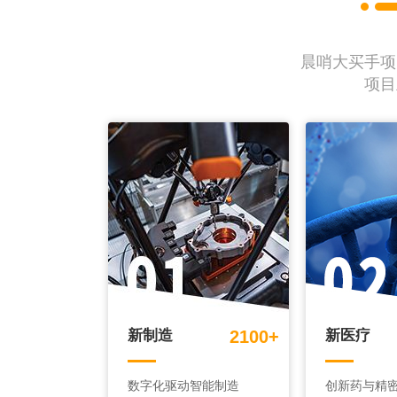
晨哨大买手项
项目
新制造
2100+
新医疗
数字化驱动智能制造
创新药与精