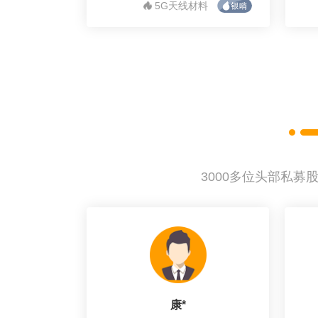
5G天线材料
3000多位头部私
康*