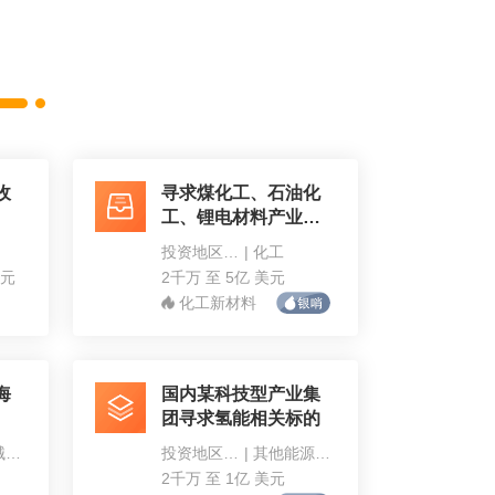
收
寻求煤化工、石油化
工、锂电材料产业链
上下游项目标的
投资地区不限
|
化工
美元
2千万 至 5亿 美元
化工新材料
海
国内某科技型产业集
团寻求氢能相关标的
医疗器械研发与制造
投资地区不限
|
其他能源矿产
2千万 至 1亿 美元