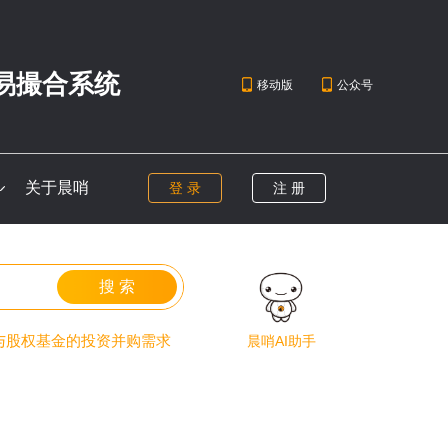
易撮合系统
移动版
公众号
关于晨哨
登 录
注 册
搜 索
业与股权基金的投资并购需求
晨哨AI助手