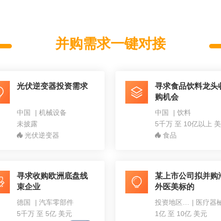
并购需求一键对接
光伏逆变器投资需求
寻求食品饮料龙头
购机会
中国
|
机械设备
中国
|
饮料
未披露
5千万 至 10亿以上 
光伏逆变器
食品
寻求收购欧洲底盘线
某上市公司拟并购
束企业
外医美标的
德国
|
汽车零部件
投资地区不限
|
5千万 至 5亿 美元
1亿 至 10亿 美元