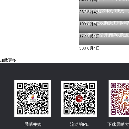
欣天科技控制权拟变更，元
267
8月4日
万控智造收购浙江东爵精
193
8月4日
农产品拟公开摘牌收购运通
173
8月4日
330
8月4日
加载更多
晨哨并购
流动的PE
下载晨哨大