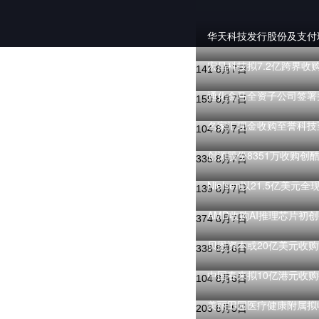
华天科技发行股份及支付现
宏昌科技拟7.2亿跨界
141
8月7日
通化金马全资子公司签署
159
8月7日
名家汇现金收购至誉科技至
104
8月7日
创源股份8351万收购创
335
8月7日
Nielsen以21.5亿美元全现
139
8月7日
AMD收购AI推理芯片初创公
374
8月7日
贝恩资本或20亿美元收
338
8月6日
中国春来拟10亿港元收
104
8月6日
美丽田园医疗健康附属拟
203
8月5日