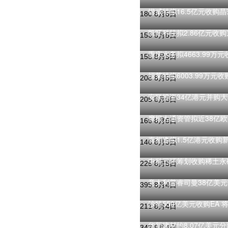
锴威特拟16.5亿元收购晶
180
8月5日
凯旺科技拟2.86亿元收
156
8月5日
重庆水务拟4663.99
158
8月5日
福莱特拟6003.99万元
208
8月5日
安联投资34亿港元并购
205
8月5日
摩根大通资管拟近38亿欧
166
8月5日
喜相逢拟1.5亿港元收购新
146
8月5日
中科三环筹划收购稀土永
225
8月5日
意大利普睿司曼38亿美元
395
8月4日
沙特550亿美元收购EA 
211
8月4日
华新建材约8.07亿美元
343
8月4日