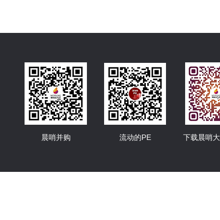
晨哨并购
流动的PE
下载晨哨大