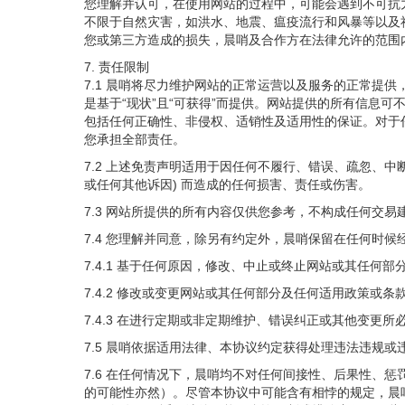
您理解并认可，在使用网站的过程中，可能会遇到不可抗
不限于自然灾害，如洪水、地震、瘟疫流行和风暴等以及
您或第三方造成的损失，晨哨及合作方在法律允许的范围
7. 责任限制
7.1 晨哨将尽力维护网站的正常运营以及服务的正常提
是基于“现状”且“可获得”而提供。网站提供的所有信息
包括任何正确性、非侵权、适销性及适用性的保证。对于
您承担全部责任。
7.2 上述免责声明适用于因任何不履行、错误、疏忽、
或任何其他诉因) 而造成的任何损害、责任或伤害。
7.3 网站所提供的所有内容仅供您参考，不构成任何交
7.4 您理解并同意，除另有约定外，晨哨保留在任何时
7.4.1 基于任何原因，修改、中止或终止网站或其任何部
7.4.2 修改或变更网站或其任何部分及任何适用政策或条
7.4.3 在进行定期或非定期维护、错误纠正或其他变更
7.5 晨哨依据适用法律、本协议约定获得处理违法违规
7.6 在任何情况下，晨哨均不对任何间接性、后果性、
的可能性亦然）。尽管本协议中可能含有相悖的规定，晨